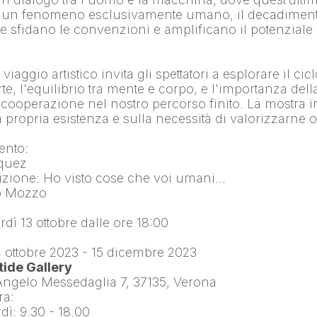
u un fenomeno esclusivamente umano, il decadimento
he sfidano le convenzioni e amplificano il potenziale 
viaggio artistico invita gli spettatori a esplorare il cicl
rte, l'equilibrio tra mente e corpo, e l'importanza della
ooperazione nel nostro percorso finito. La mostra invit
lla propria esistenza e sulla necessità di valorizzarne o
vento:
iquez
ibizione: Ho visto cose che voi umani…
lo Mozzo
dì 13 ottobre dalle ore 18:00
4 ottobre 2023 - 15 dicembre 2023
ide Gallery
 Angelo Messedaglia 7, 37135, Verona
ra:
dì: 9.30 - 18.00