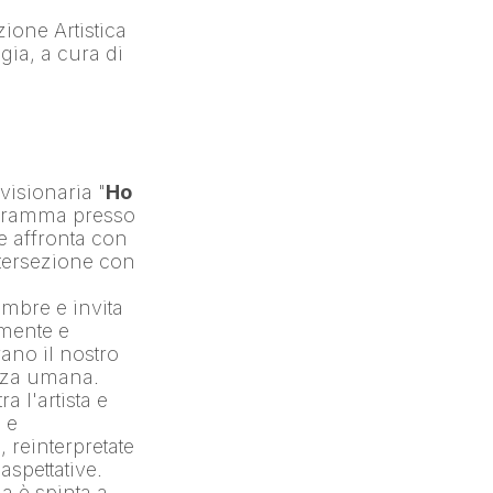
ione Artistica 
che Esplora il legame tra Vita, Trasformazione del corpo e Tecnologia, a cura di 
 visionaria "
Ho 
, in programma presso 
 affronta con 
tersezione con 
embre e invita 
mente e 
no il nostro 
enza umana.
 l'artista e 
e 
reinterpretate 
pettative. 
 è spinta a 