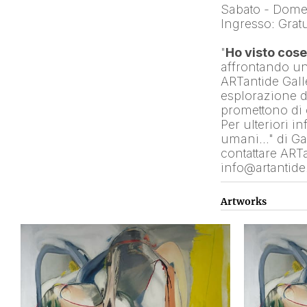
Sabato - Dome
Ingresso: Gratu
"
Ho visto cos
affrontando un
ARTantide Galle
esplorazione d
promettono di 
Per ulteriori i
umani…" di Gab
contattare ART
info@artantid
Artworks