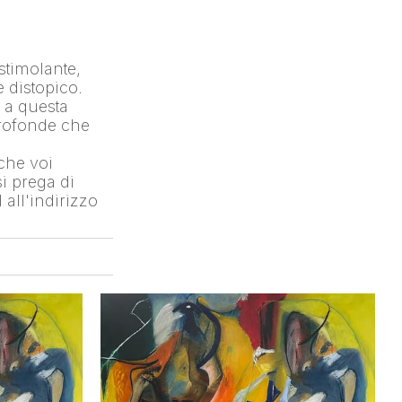
timolante, 
distopico. 
 a questa 
rofonde che 
che voi 
 prega di 
ll'indirizzo 