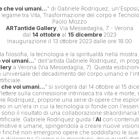
se che voi umani…
" di 
Gabriele Rodriquez
; un'Esposiz
Paolo Mozzo
ARTantide Gallery
, Via Messedaglia, 7 - Verona
dal 
14 ottobre
 al 
15 dicembre
 2023
Inaugurazione il 13 ottobre 2023 dalle ore 18:00
la filosofia, la tecnologia e la spiritualità nella mostra
e voi umani…
" dell'artista 
Gabriele Rodriquez
lery
 a Verona (Via Messedaglia, 7). Questa esibizione
a universale del decadimento del corpo umano e l'in
tificiale.
e che voi umani…
” si svolgerà dal 14 ottobre al 15 dic
iflettere sulla connessione intrinseca tra vita e morte, 
ele Rodriquez, propone una serie di opere che esplora
eo in un'era in cui la tecnologia si fonde con l'ess
sono il risultato di una collaborazione straordinaria tra
tificiale. 
Gabriele Rodriquez
 guida l'
AI
 con contenuti 
motive e umane, spingendola a creare nuove visioni, 
finché non emergono opere che soddisfano le sue as
un dialogo tra l'uomo e la macchina, dove quest’ultima