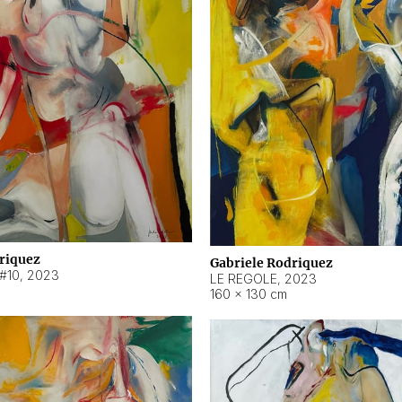
riquez
Gabriele Rodriquez
#10
,
2023
LE REGOLE
,
2023
160 × 130 cm