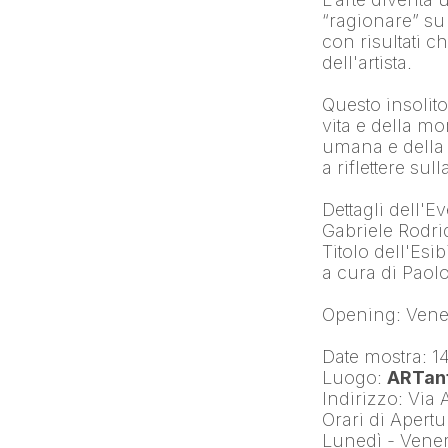
“ragionare” s
con risultati c
dell'artista.
Questo insolito 
vita e della mo
umana e della c
a riflettere su
Dettagli dell'E
Gabriele Rodr
Titolo dell'Es
a cura di Pao
Opening: Vener
Date mostra: 1
Luogo: 
ARTant
Indirizzo: Via
Orari di Apertu
Lunedì - Vener