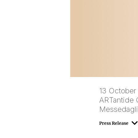
13 October
ARTantide G
Messedaglia
Press Release