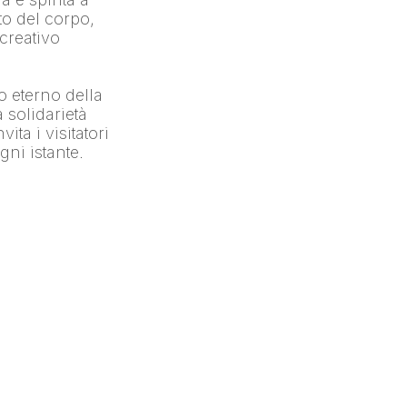
 del corpo, 
creativo 
o eterno della 
 solidarietà 
a i visitatori 
gni istante.