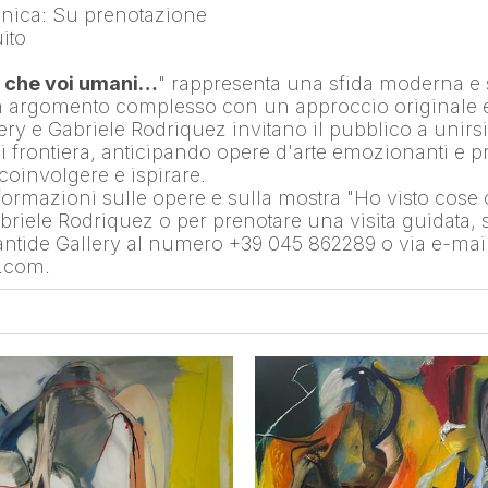
nica: Su prenotazione
ito
e che voi umani…
" rappresenta una sfida moderna e s
 argomento complesso con un approccio originale e 
ry e Gabriele Rodriquez invitano il pubblico a unirsi
i frontiera, anticipando opere d'arte emozionanti e p
coinvolgere e ispirare.
nformazioni sulle opere e sulla mostra "Ho visto cose 
riele Rodriquez o per prenotare una visita guidata, si
antide Gallery al numero +39 045 862289 o via e-mail a
e.com.