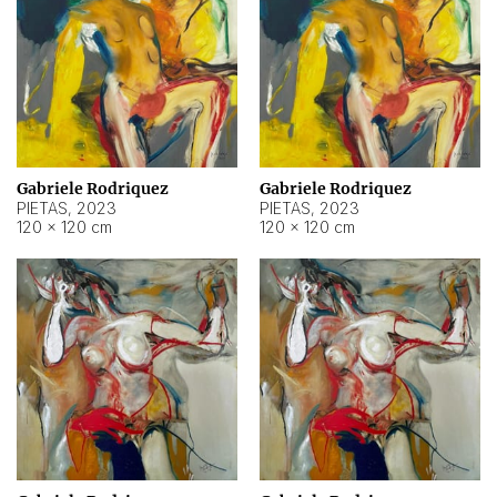
Gabriele Rodriquez
Gabriele Rodriquez
PIETAS
,
2023
PIETAS
,
2023
120 × 120 cm
120 × 120 cm