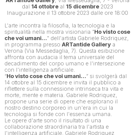
ARTantide Gallery
, Via Messedaglia, 7 - Verona
dal 
14 ottobre
 al 
15 dicembre
 2023
Inaugurazione il 13 ottobre 2023 dalle ore 18:00
L'arte incontra la filosofia, la tecnologia e la 
spiritualità nella mostra visionaria "
Ho visto cose 
che voi umani…
" dell'artista 
Gabriele Rodriquez
, 
in programma presso 
ARTantide Gallery
 a 
Verona (Via Messedaglia, 7). Questa esibizione 
affronta con audacia il tema universale del 
decadimento del corpo umano e l'intersezione 
con l'intelligenza artificiale.
“
Ho visto cose che voi umani…
” si svolgerà dal 
14 ottobre al 15 dicembre e invita il pubblico a 
riflettere sulla connessione intrinseca tra vita e 
morte, mente e materia. Gabriele Rodriquez, 
propone una serie di opere che esplorano il 
nostro destino corporeo in un'era in cui la 
tecnologia si fonde con l'essenza umana.
Le opere d'arte sono il risultato di una 
collaborazione straordinaria tra l'artista e 
l'intelligenza artificiale. 
Gabriele Rodriquez