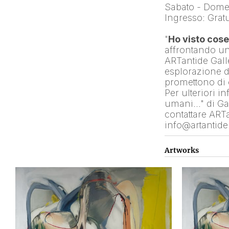
Sabato - Dome
Ingresso: Gratu
"
Ho visto cos
affrontando un
ARTantide Galle
esplorazione d
promettono di 
Per ulteriori i
umani…" di Gab
contattare ART
info@artantid
Artworks