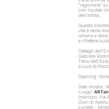
“ragionare” s
con risultati c
dell'artista.
Questo insolito 
vita e della mo
umana e della c
a riflettere su
Dettagli dell'E
Gabriele Rodr
Titolo dell'Es
a cura di Pao
Opening: Vener
Date mostra: 1
Luogo: 
ARTant
Indirizzo: Via
Orari di Apertu
Lunedì - Vener