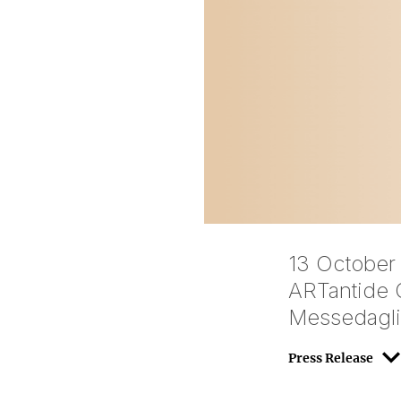
13 October
ARTantide G
Messedaglia
Press Release