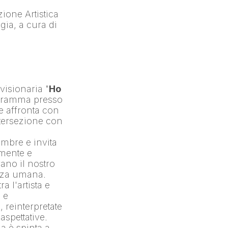
ione Artistica 
che Esplora il legame tra Vita, Trasformazione del corpo e Tecnologia, a cura di 
 visionaria "
Ho 
, in programma presso 
 affronta con 
tersezione con 
embre e invita 
mente e 
no il nostro 
enza umana.
 l'artista e 
e 
reinterpretate 
pettative. 
 è spinta a 