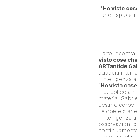
"
Ho visto co
L'arte incontra 
visto cose ch
ARTantide Gal
audacia il tem
l'intelligenza ar
“
Ho visto cos
il pubblico a r
materia. Gabri
destino corpor
Le opere d'arte 
l'intelligenza ar
osservazioni e
continuamente 
L'arte diventa 