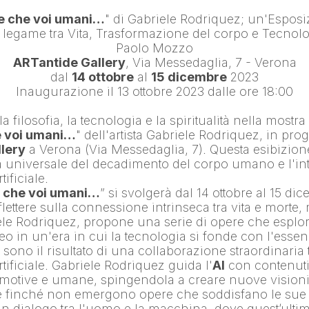
se che voi umani…
" di 
Gabriele Rodriquez
; un'Esposiz
Paolo Mozzo
ARTantide Gallery
, Via Messedaglia, 7 - Verona
dal 
14 ottobre
 al 
15 dicembre
 2023
Inaugurazione il 13 ottobre 2023 dalle ore 18:00
la filosofia, la tecnologia e la spiritualità nella mostra
e voi umani…
" dell'artista 
Gabriele Rodriquez
lery
 a Verona (Via Messedaglia, 7). Questa esibizione
a universale del decadimento del corpo umano e l'in
tificiale.
e che voi umani…
” si svolgerà dal 14 ottobre al 15 dic
iflettere sulla connessione intrinseca tra vita e morte, 
ele Rodriquez, propone una serie di opere che esplora
eo in un'era in cui la tecnologia si fonde con l'ess
sono il risultato di una collaborazione straordinaria tra
tificiale. 
Gabriele Rodriquez
 guida l'
AI
 con contenuti 
motive e umane, spingendola a creare nuove visioni, 
finché non emergono opere che soddisfano le sue as
un dialogo tra l'uomo e la macchina, dove quest’ultima