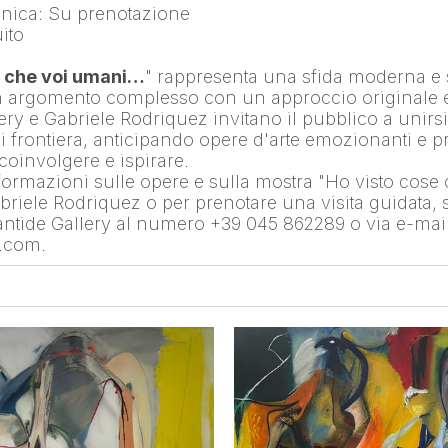
nica: Su prenotazione
ito
e che voi umani…
" rappresenta una sfida moderna e s
 argomento complesso con un approccio originale e 
ry e Gabriele Rodriquez invitano il pubblico a unirsi
i frontiera, anticipando opere d'arte emozionanti e p
coinvolgere e ispirare.
nformazioni sulle opere e sulla mostra "Ho visto cose 
riele Rodriquez o per prenotare una visita guidata, si
antide Gallery al numero +39 045 862289 o via e-mail a
e.com.