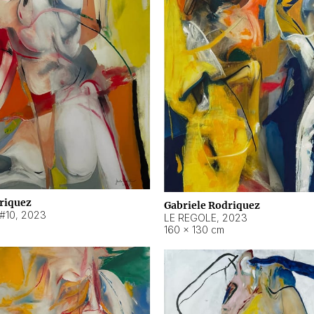
riquez
Gabriele Rodriquez
#10
,
2023
LE REGOLE
,
2023
160 × 130 cm