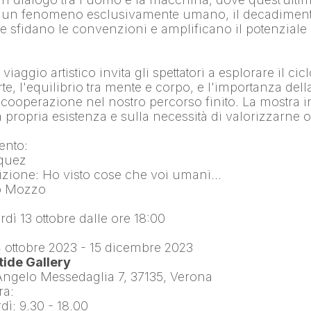
u un fenomeno esclusivamente umano, il decadimento
he sfidano le convenzioni e amplificano il potenziale 
viaggio artistico invita gli spettatori a esplorare il cicl
rte, l'equilibrio tra mente e corpo, e l'importanza della
ooperazione nel nostro percorso finito. La mostra invit
lla propria esistenza e sulla necessità di valorizzarne o
vento:
iquez
ibizione: Ho visto cose che voi umani…
lo Mozzo
dì 13 ottobre dalle ore 18:00
4 ottobre 2023 - 15 dicembre 2023
ide Gallery
 Angelo Messedaglia 7, 37135, Verona
ra:
dì: 9.30 - 18.00