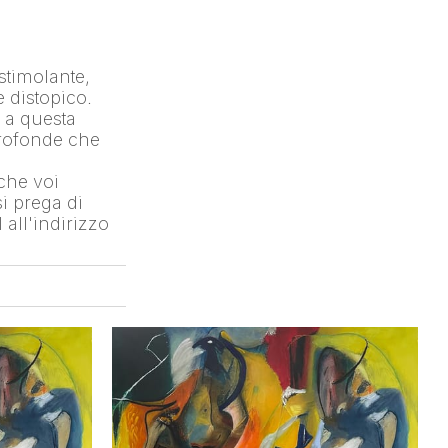
timolante, 
distopico. 
 a questa 
rofonde che 
che voi 
 prega di 
ll'indirizzo 