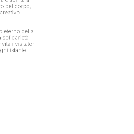
 del corpo, 
creativo 
o eterno della 
 solidarietà 
a i visitatori 
gni istante.