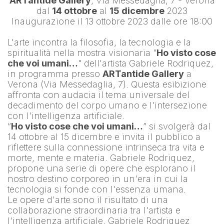
ARTantide Gallery
, Via Messedaglia, 7 - Verona
dal 
14 ottobre
 al 
15 dicembre
 2023
Inaugurazione il 13 ottobre 2023 dalle ore 18:00
L'arte incontra la filosofia, la tecnologia e la 
spiritualità nella mostra visionaria "
Ho visto cose 
che voi umani…
" dell'artista 
Gabriele Rodriquez
, 
in programma presso 
ARTantide Gallery
 a 
Verona (Via Messedaglia, 7). Questa esibizione 
affronta con audacia il tema universale del 
decadimento del corpo umano e l'intersezione 
con l'intelligenza artificiale.
“
Ho visto cose che voi umani…
” si svolgerà dal 
14 ottobre al 15 dicembre e invita il pubblico a 
riflettere sulla connessione intrinseca tra vita e 
morte, mente e materia. Gabriele Rodriquez, 
propone una serie di opere che esplorano il 
nostro destino corporeo in un'era in cui la 
tecnologia si fonde con l'essenza umana.
Le opere d'arte sono il risultato di una 
collaborazione straordinaria tra l'artista e 
l'intelligenza artificiale. 
Gabriele Rodriquez