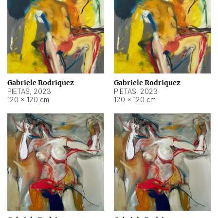
Gabriele Rodriquez
Gabriele Rodriquez
PIETAS
,
2023
PIETAS
,
2023
120 × 120 cm
120 × 120 cm