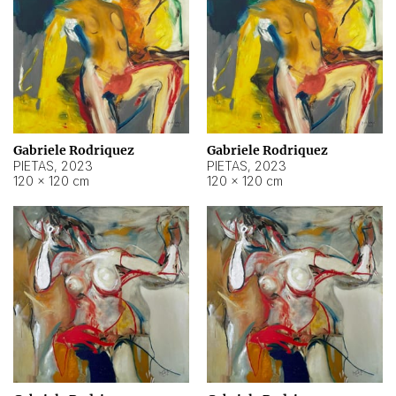
Gabriele Rodriquez
Gabriele Rodriquez
PIETAS
,
2023
PIETAS
,
2023
120 × 120 cm
120 × 120 cm