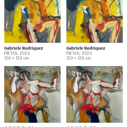
Gabriele Rodriquez
Gabriele Rodriquez
PIETAS
,
2023
PIETAS
,
2023
120 × 120 cm
120 × 120 cm