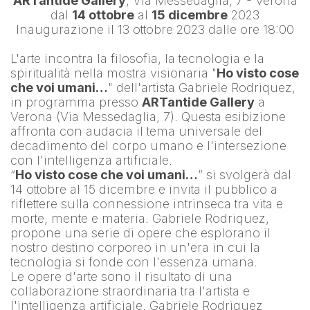
ARTantide Gallery
, Via Messedaglia, 7 - Verona
dal 
14 ottobre
 al 
15 dicembre
 2023
Inaugurazione il 13 ottobre 2023 dalle ore 18:00
L'arte incontra la filosofia, la tecnologia e la 
spiritualità nella mostra visionaria "
Ho visto cose 
che voi umani…
" dell'artista 
Gabriele Rodriquez
, 
in programma presso 
ARTantide Gallery
 a 
Verona (Via Messedaglia, 7). Questa esibizione 
affronta con audacia il tema universale del 
decadimento del corpo umano e l'intersezione 
con l'intelligenza artificiale.
“
Ho visto cose che voi umani…
” si svolgerà dal 
14 ottobre al 15 dicembre e invita il pubblico a 
riflettere sulla connessione intrinseca tra vita e 
morte, mente e materia. Gabriele Rodriquez, 
propone una serie di opere che esplorano il 
nostro destino corporeo in un'era in cui la 
tecnologia si fonde con l'essenza umana.
Le opere d'arte sono il risultato di una 
collaborazione straordinaria tra l'artista e 
l'intelligenza artificiale. 
Gabriele Rodriquez