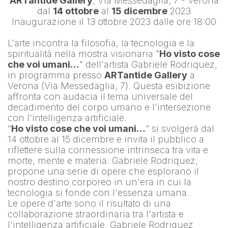
ARTantide Gallery
, Via Messedaglia, 7 - Verona
dal 
14 ottobre
 al 
15 dicembre
 2023
Inaugurazione il 13 ottobre 2023 dalle ore 18:00
L'arte incontra la filosofia, la tecnologia e la 
spiritualità nella mostra visionaria "
Ho visto cose 
che voi umani…
" dell'artista 
Gabriele Rodriquez
, 
in programma presso 
ARTantide Gallery
 a 
Verona (Via Messedaglia, 7). Questa esibizione 
affronta con audacia il tema universale del 
decadimento del corpo umano e l'intersezione 
con l'intelligenza artificiale.
“
Ho visto cose che voi umani…
” si svolgerà dal 
14 ottobre al 15 dicembre e invita il pubblico a 
riflettere sulla connessione intrinseca tra vita e 
morte, mente e materia. Gabriele Rodriquez, 
propone una serie di opere che esplorano il 
nostro destino corporeo in un'era in cui la 
tecnologia si fonde con l'essenza umana.
Le opere d'arte sono il risultato di una 
collaborazione straordinaria tra l'artista e 
l'intelligenza artificiale. 
Gabriele Rodriquez