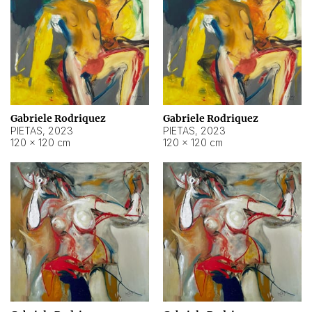
Gabriele Rodriquez
Gabriele Rodriquez
PIETAS
,
2023
PIETAS
,
2023
120 × 120 cm
120 × 120 cm