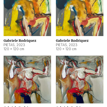
Gabriele Rodriquez
Gabriele Rodriquez
PIETAS
,
2023
PIETAS
,
2023
120 × 120 cm
120 × 120 cm