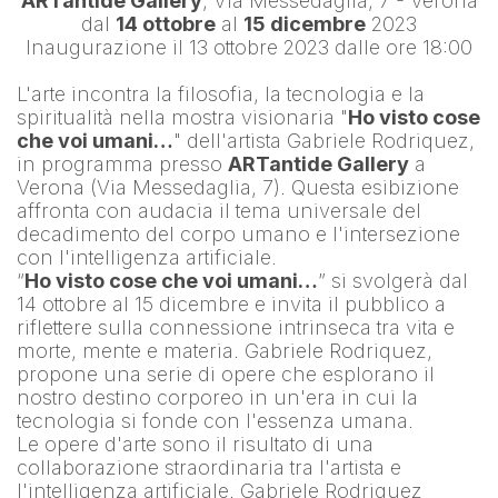
ARTantide Gallery
, Via Messedaglia, 7 - Verona
dal 
14 ottobre
 al 
15 dicembre
 2023
Inaugurazione il 13 ottobre 2023 dalle ore 18:00
L'arte incontra la filosofia, la tecnologia e la 
spiritualità nella mostra visionaria "
Ho visto cose 
che voi umani…
" dell'artista 
Gabriele Rodriquez
, 
in programma presso 
ARTantide Gallery
 a 
Verona (Via Messedaglia, 7). Questa esibizione 
affronta con audacia il tema universale del 
decadimento del corpo umano e l'intersezione 
con l'intelligenza artificiale.
“
Ho visto cose che voi umani…
” si svolgerà dal 
14 ottobre al 15 dicembre e invita il pubblico a 
riflettere sulla connessione intrinseca tra vita e 
morte, mente e materia. Gabriele Rodriquez, 
propone una serie di opere che esplorano il 
nostro destino corporeo in un'era in cui la 
tecnologia si fonde con l'essenza umana.
Le opere d'arte sono il risultato di una 
collaborazione straordinaria tra l'artista e 
l'intelligenza artificiale. 
Gabriele Rodriquez