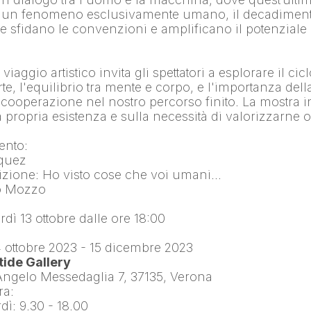
u un fenomeno esclusivamente umano, il decadimento
he sfidano le convenzioni e amplificano il potenziale 
viaggio artistico invita gli spettatori a esplorare il cicl
rte, l'equilibrio tra mente e corpo, e l'importanza della
ooperazione nel nostro percorso finito. La mostra invit
lla propria esistenza e sulla necessità di valorizzarne o
vento:
iquez
ibizione: Ho visto cose che voi umani…
lo Mozzo
dì 13 ottobre dalle ore 18:00
4 ottobre 2023 - 15 dicembre 2023
ide Gallery
 Angelo Messedaglia 7, 37135, Verona
ra:
dì: 9.30 - 18.00