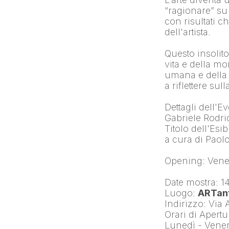
“ragionare” s
con risultati c
dell'artista.
Questo insolito 
vita e della mo
umana e della c
a riflettere su
Dettagli dell'E
Gabriele Rodr
Titolo dell'Es
a cura di Pao
Opening: Vener
Date mostra: 1
Luogo: 
ARTant
Indirizzo: Via
Orari di Apertu
Lunedì - Vener