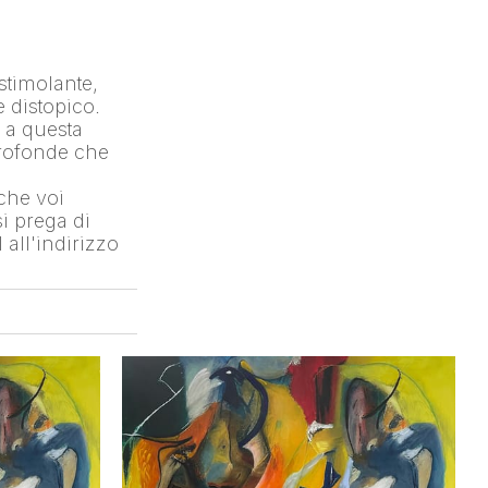
timolante, 
distopico. 
 a questa 
rofonde che 
che voi 
 prega di 
ll'indirizzo 