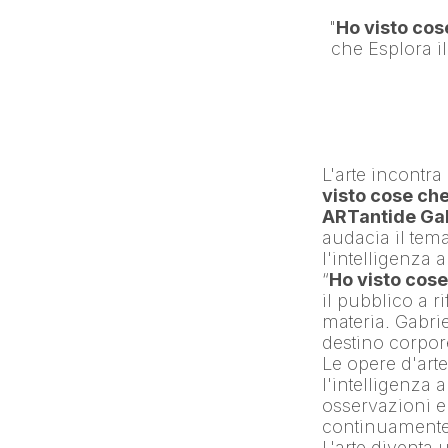
"
Ho visto co
L'arte incontra 
visto cose ch
ARTantide Gal
audacia il tem
l'intelligenza ar
“
Ho visto cos
il pubblico a r
materia. Gabri
destino corpor
Le opere d'arte 
l'intelligenza ar
osservazioni e
continuamente 
L'arte diventa 