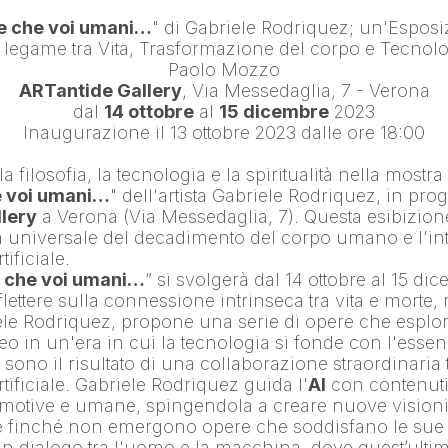
se che voi umani…
" di 
Gabriele Rodriquez
; un'Esposiz
Paolo Mozzo
ARTantide Gallery
, Via Messedaglia, 7 - Verona
dal 
14 ottobre
 al 
15 dicembre
 2023
Inaugurazione il 13 ottobre 2023 dalle ore 18:00
la filosofia, la tecnologia e la spiritualità nella mostra
e voi umani…
" dell'artista 
Gabriele Rodriquez
lery
 a Verona (Via Messedaglia, 7). Questa esibizione
a universale del decadimento del corpo umano e l'in
tificiale.
e che voi umani…
” si svolgerà dal 14 ottobre al 15 dic
iflettere sulla connessione intrinseca tra vita e morte, 
ele Rodriquez, propone una serie di opere che esplora
eo in un'era in cui la tecnologia si fonde con l'ess
sono il risultato di una collaborazione straordinaria tra
tificiale. 
Gabriele Rodriquez
 guida l'
AI
 con contenuti 
motive e umane, spingendola a creare nuove visioni, 
finché non emergono opere che soddisfano le sue as
un dialogo tra l'uomo e la macchina, dove quest’ultima