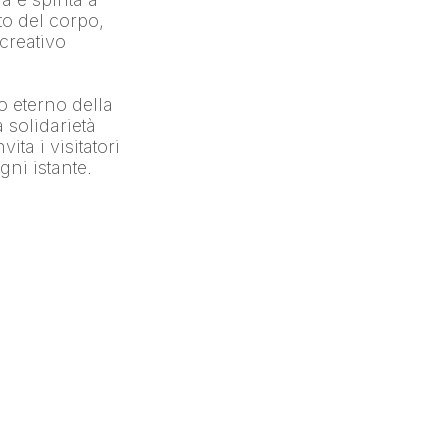
 del corpo, 
creativo 
o eterno della 
 solidarietà 
a i visitatori 
gni istante.