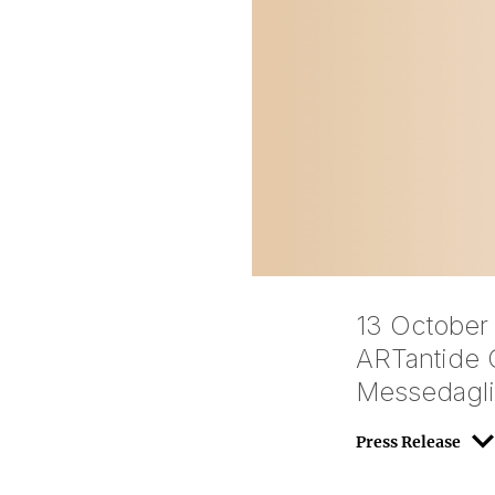
13 October
ARTantide G
Messedaglia
Press Release