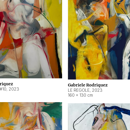
riquez
Gabriele Rodriquez
#10
,
2023
LE REGOLE
,
2023
160 × 130 cm