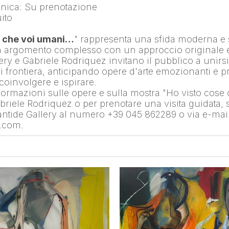
nica: Su prenotazione
ito
e che voi umani…
" rappresenta una sfida moderna e s
 argomento complesso con un approccio originale e 
ry e Gabriele Rodriquez invitano il pubblico a unirsi
i frontiera, anticipando opere d'arte emozionanti e p
coinvolgere e ispirare.
nformazioni sulle opere e sulla mostra "Ho visto cose 
riele Rodriquez o per prenotare una visita guidata, si
antide Gallery al numero +39 045 862289 o via e-mail a
e.com.