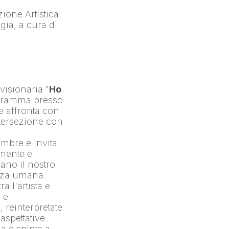
ione Artistica 
che Esplora il legame tra Vita, Trasformazione del corpo e Tecnologia, a cura di 
 visionaria "
Ho 
, in programma presso 
 affronta con 
tersezione con 
embre e invita 
mente e 
no il nostro 
enza umana.
 l'artista e 
e 
reinterpretate 
pettative. 
 è spinta a 