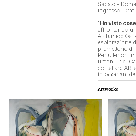
Sabato - Dome
Ingresso: Gratu
"
Ho visto cos
affrontando un
ARTantide Galle
esplorazione d
promettono di 
Per ulteriori i
umani…" di Gab
contattare ART
info@artantid
Artworks