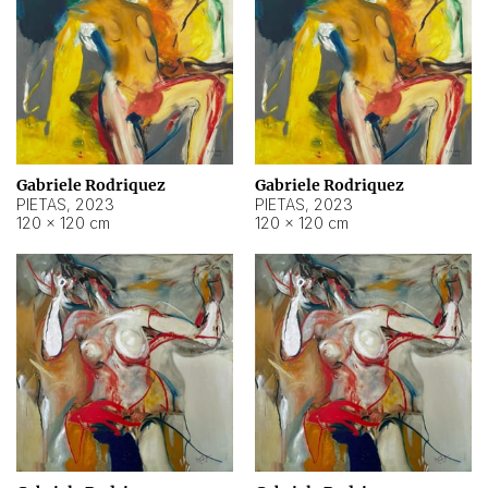
Gabriele Rodriquez
Gabriele Rodriquez
PIETAS
,
2023
PIETAS
,
2023
120 × 120 cm
120 × 120 cm