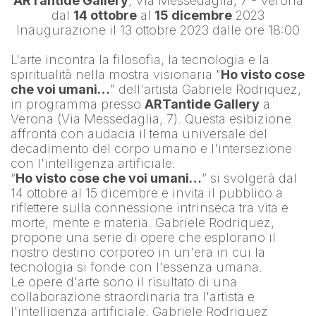
ARTantide Gallery
, Via Messedaglia, 7 - Verona
dal 
14 ottobre
 al 
15 dicembre
 2023
Inaugurazione il 13 ottobre 2023 dalle ore 18:00
L'arte incontra la filosofia, la tecnologia e la 
spiritualità nella mostra visionaria "
Ho visto cose 
che voi umani…
" dell'artista 
Gabriele Rodriquez
, 
in programma presso 
ARTantide Gallery
 a 
Verona (Via Messedaglia, 7). Questa esibizione 
affronta con audacia il tema universale del 
decadimento del corpo umano e l'intersezione 
con l'intelligenza artificiale.
“
Ho visto cose che voi umani…
” si svolgerà dal 
14 ottobre al 15 dicembre e invita il pubblico a 
riflettere sulla connessione intrinseca tra vita e 
morte, mente e materia. Gabriele Rodriquez, 
propone una serie di opere che esplorano il 
nostro destino corporeo in un'era in cui la 
tecnologia si fonde con l'essenza umana.
Le opere d'arte sono il risultato di una 
collaborazione straordinaria tra l'artista e 
l'intelligenza artificiale. 
Gabriele Rodriquez