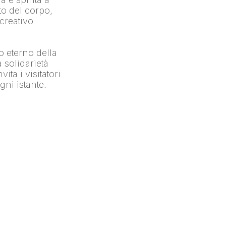
 del corpo, 
creativo 
o eterno della 
 solidarietà 
a i visitatori 
gni istante.