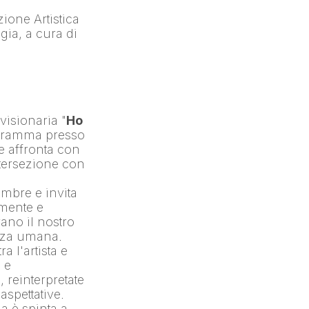
ione Artistica 
che Esplora il legame tra Vita, Trasformazione del corpo e Tecnologia, a cura di 
 visionaria "
Ho 
, in programma presso 
 affronta con 
tersezione con 
embre e invita 
mente e 
no il nostro 
enza umana.
 l'artista e 
e 
reinterpretate 
pettative. 
 è spinta a 