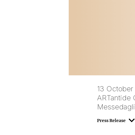
13 October
ARTantide G
Messedaglia
Press Release