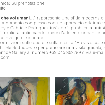
nica: Su prenotazione
ito
e che voi umani…
" rappresenta una sfida moderna e s
 argomento complesso con un approccio originale e 
ry e Gabriele Rodriquez invitano il pubblico a unirsi
i frontiera, anticipando opere d'arte emozionanti e p
coinvolgere e ispirare.
nformazioni sulle opere e sulla mostra "Ho visto cose 
riele Rodriquez o per prenotare una visita guidata, si
antide Gallery al numero +39 045 862289 o via e-mail a
e.com.