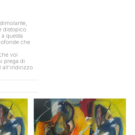
timolante, 
distopico. 
 a questa 
rofonde che 
che voi 
 prega di 
ll'indirizzo 