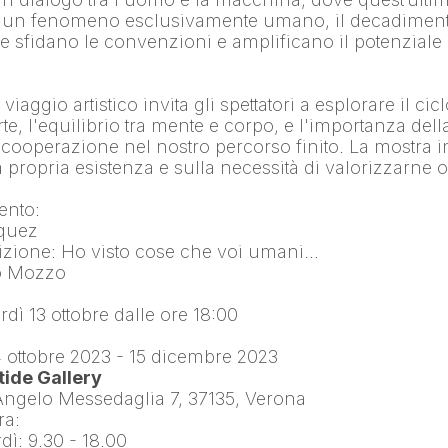
u un fenomeno esclusivamente umano, il decadimento
he sfidano le convenzioni e amplificano il potenziale 
viaggio artistico invita gli spettatori a esplorare il cicl
rte, l'equilibrio tra mente e corpo, e l'importanza della
ooperazione nel nostro percorso finito. La mostra invit
lla propria esistenza e sulla necessità di valorizzarne o
vento:
iquez
ibizione: Ho visto cose che voi umani…
lo Mozzo
dì 13 ottobre dalle ore 18:00
4 ottobre 2023 - 15 dicembre 2023
ide Gallery
 Angelo Messedaglia 7, 37135, Verona
ra:
dì: 9.30 - 18.00