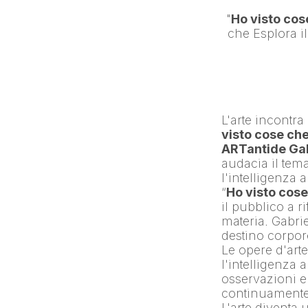
"
Ho visto co
L'arte incontra 
visto cose ch
ARTantide Gal
audacia il tem
l'intelligenza ar
“
Ho visto cos
il pubblico a r
materia. Gabri
destino corpor
Le opere d'arte 
l'intelligenza ar
osservazioni e
continuamente 
L'arte diventa 