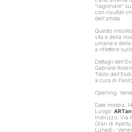
“ragionare” s
con risultati c
dell'artista.
Questo insolito 
vita e della mo
umana e della c
a riflettere su
Dettagli dell'E
Gabriele Rodr
Titolo dell'Es
a cura di Pao
Opening: Vener
Date mostra: 1
Luogo: 
ARTant
Indirizzo: Via
Orari di Apertu
Lunedì - Vener