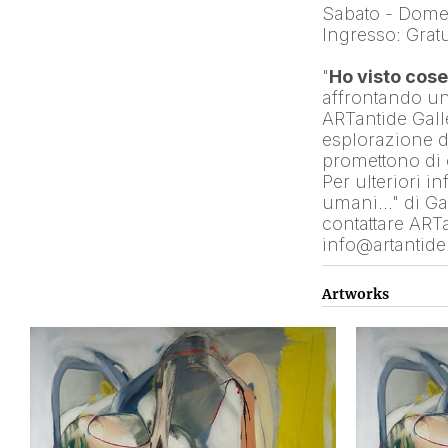
Sabato - Dome
Ingresso: Gratu
"
Ho visto cos
affrontando un
ARTantide Galle
esplorazione d
promettono di 
Per ulteriori i
umani…" di Gab
contattare ART
info@artantid
Artworks