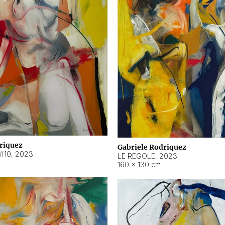
riquez
Gabriele Rodriquez
#10
,
2023
LE REGOLE
,
2023
160 × 130 cm