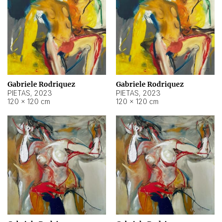
Gabriele Rodriquez
Gabriele Rodriquez
PIETAS
,
2023
PIETAS
,
2023
120 × 120 cm
120 × 120 cm