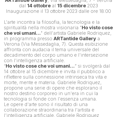
ARTantide Gallery
, Via Messedaglia, 7 - Verona
dal 
14 ottobre
 al 
15 dicembre
 2023
Inaugurazione il 13 ottobre 2023 dalle ore 18:00
L'arte incontra la filosofia, la tecnologia e la 
spiritualità nella mostra visionaria "
Ho visto cose 
che voi umani…
" dell'artista 
Gabriele Rodriquez
, 
in programma presso 
ARTantide Gallery
 a 
Verona (Via Messedaglia, 7). Questa esibizione 
affronta con audacia il tema universale del 
decadimento del corpo umano e l'intersezione 
con l'intelligenza artificiale.
“
Ho visto cose che voi umani…
” si svolgerà dal 
14 ottobre al 15 dicembre e invita il pubblico a 
riflettere sulla connessione intrinseca tra vita e 
morte, mente e materia. Gabriele Rodriquez, 
propone una serie di opere che esplorano il 
nostro destino corporeo in un'era in cui la 
tecnologia si fonde con l'essenza umana.
Le opere d'arte sono il risultato di una 
collaborazione straordinaria tra l'artista e 
l'intelligenza artificiale. 
Gabriele Rodriquez