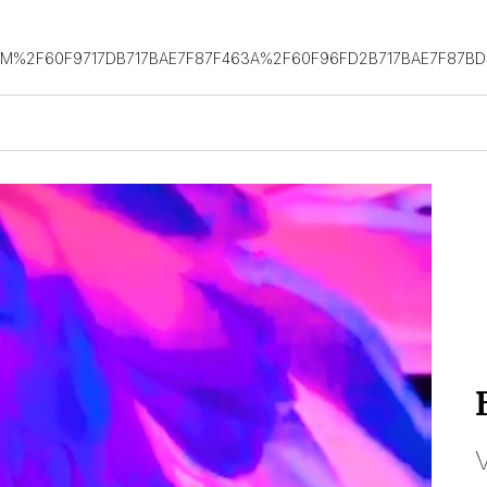
OM%2F60F9717DB717BAE7F87F463A%2F60F96FD2B717BAE7F87B
V