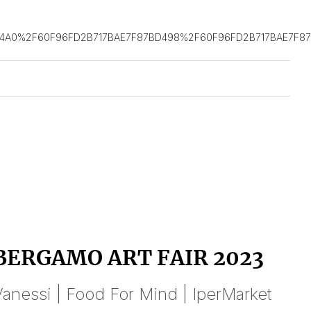
D4A0%2F60F96FD2B717BAE7F87BD498%2F60F96FD2B717BAE7F8
BERGAMO ART FAIR 2023
anessi | Food For Mind | IperMarket