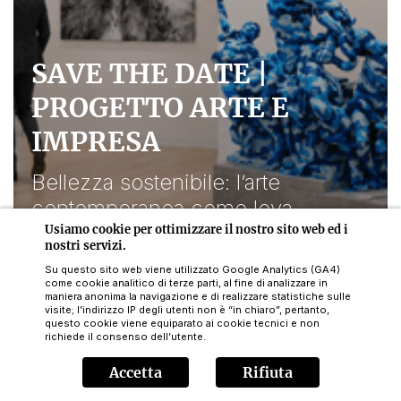
SAVE THE DATE |
PROGETTO ARTE E
IMPRESA
Bellezza sostenibile: l’arte
contemporanea come leva
economica e strategica per le
Usiamo cookie per ottimizzare il nostro sito web ed i
nostri servizi.
aziende
Su questo sito web viene utilizzato Google Analytics (GA4)
come cookie analitico di terze parti, al fine di analizzare in
10 settembre 2026
maniera anonima la navigazione e di realizzare statistiche sulle
Fabbrica del Vapore - Spazio Messina 2
visite; l’indirizzo IP degli utenti non è “in chiaro”, pertanto,
questo cookie viene equiparato ai cookie tecnici e non
Milano, Italia
richiede il consenso dell’utente.
01
/
08
Accetta
Rifiuta